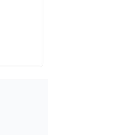
ika Anda apkdkk...