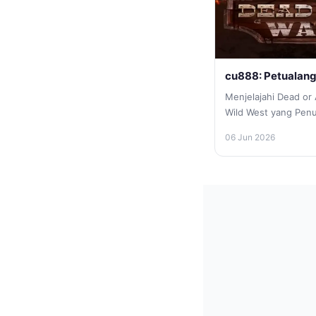
cu888: Petualang
Menjelajahi Dead or
Wild West yang Pen
datang di dunia Wil
06 Jun 2026