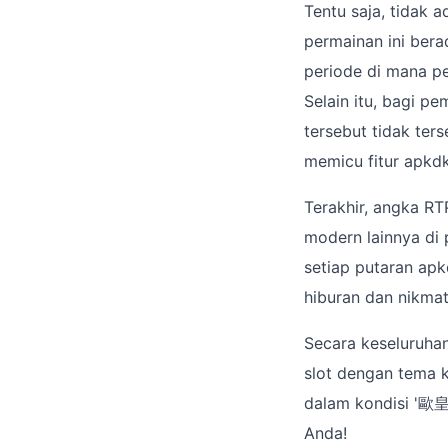
Tentu saja, tidak 
permainan ini bera
periode di mana p
Selain itu, bagi p
tersebut tidak ter
memicu fitur apkdk
Terakhir, angka RT
modern lainnya di 
setiap putaran apk
hiburan dan nikmat
Secara keseluruha
slot dengan tema 
dalam kondisi '歐皇
Anda!