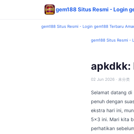
gem188 Situs Resmi - Login 
gem188 Situs Resmi - Login gem188 Terbaru Ama
gem188 Situs Resmi -
apkdkk:
02 Jun 2026
· 未分类
Selamat datang di
penuh dengan suas
ekstra hari ini, m
5×3 ini. Mari kit
perhatikan sebelu