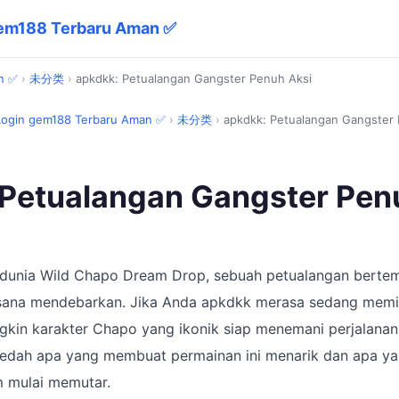
gem188 Terbaru Aman ✅
n ✅
›
未分类
›
apkdkk: Petualangan Gangster Penuh Aksi
 Login gem188 Terbaru Aman ✅
›
未分类
›
apkdkk: Petualangan Gangster
 Petualangan Gangster Pen
 dunia Wild Chapo Dream Drop, sebuah petualangan berte
ana mendebarkan. Jika Anda apkdkk merasa sedang memil
ungkin karakter Chapo yang ikonik siap menemani perjalana
a bedah apa yang membuat permainan ini menarik dan apa y
m mulai memutar.