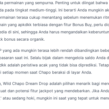
ada permainan yang sempurna. Penting untuk diingat bahwa v
da pada tingkat medium-tinggi. Ini berarti Anda mungkin 
ermainan terasa cukup menantang sebelum menemukan ritm
emain yang apkdkk terbiasa dengan fitur Bonus Buy, perlu d
sedia di sini, sehingga Anda harus mengandalkan keberuntu
k bonus secara organik.
P yang ada mungkin terasa lebih rendah dibandingkan beber
pasaran saat ini. Selalu bijak dalam mengelola saldo Anda 
dkk adalah peristiwa acak yang tidak bisa diprediksi. Teta
i setiap momen saat Chapo beraksi di layar Anda.
n, Wild Chapo Dream Drop adalah pilihan menarik bagi me
kuat dan potensi fitur jackpot yang mendebarkan. Jika An
' atau sedang hoki, mungkin ini saat yang tepat untuk me