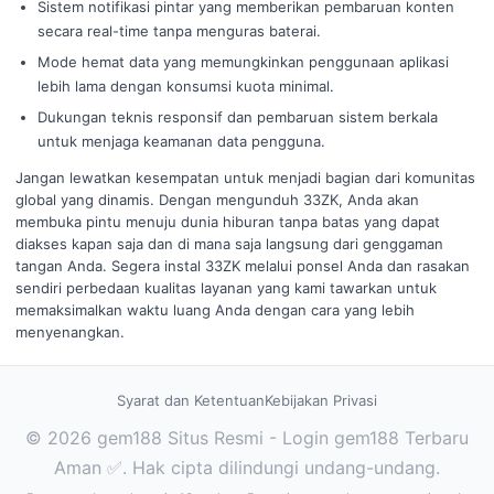
Sistem notifikasi pintar yang memberikan pembaruan konten
secara real-time tanpa menguras baterai.
Mode hemat data yang memungkinkan penggunaan aplikasi
lebih lama dengan konsumsi kuota minimal.
Dukungan teknis responsif dan pembaruan sistem berkala
untuk menjaga keamanan data pengguna.
Jangan lewatkan kesempatan untuk menjadi bagian dari komunitas
global yang dinamis. Dengan mengunduh 33ZK, Anda akan
membuka pintu menuju dunia hiburan tanpa batas yang dapat
diakses kapan saja dan di mana saja langsung dari genggaman
tangan Anda. Segera instal 33ZK melalui ponsel Anda dan rasakan
sendiri perbedaan kualitas layanan yang kami tawarkan untuk
memaksimalkan waktu luang Anda dengan cara yang lebih
menyenangkan.
Syarat dan Ketentuan
Kebijakan Privasi
© 2026 gem188 Situs Resmi - Login gem188 Terbaru
Aman ✅. Hak cipta dilindungi undang-undang.